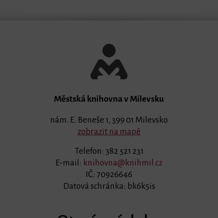
Městská knihovna v Milevsku
nám. E. Beneše 1, 399 01 Milevsko
zobrazit na mapě
Telefon: 382 521 231
E-mail:
knihovna@knihmil.cz
IČ: 70926646
Datová schránka: bk6k5is