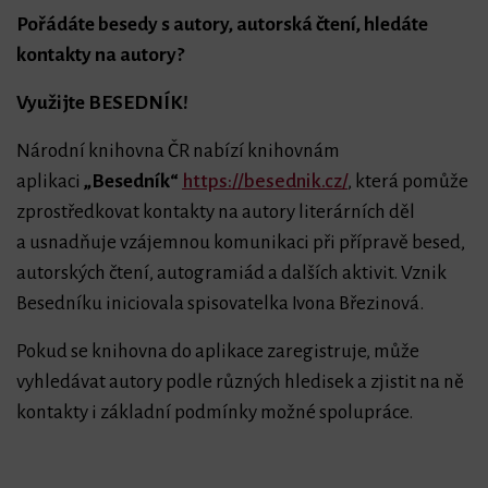
Pořádáte besedy s autory, autorská čtení, hledáte
kontakty na autory?
bmenu
Využijte BESEDNÍK!
Národní knihovna ČR nabízí knihovnám
aplikaci
„Besedník“
https://besednik.cz/
, která pomůže
zprostředkovat kontakty na autory literárních děl
a usnadňuje vzájemnou komunikaci při přípravě besed,
autorských čtení, autogramiád a dalších aktivit. Vznik
Besedníku iniciovala spisovatelka Ivona Březinová.
Pokud se knihovna do aplikace zaregistruje, může
vyhledávat autory podle různých hledisek a zjistit na ně
kontakty i základní podmínky možné spolupráce.