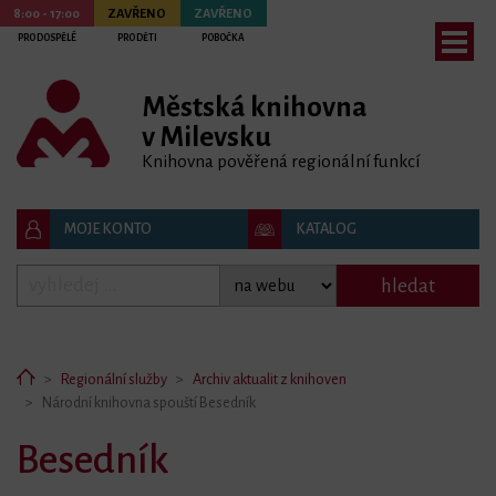
8:00 - 17:00
ZAVŘENO
ZAVŘENO
PRO DOSPĚLÉ
PRO DĚTI
POBOČKA
Městská knihovna
bmenu
v Milevsku
bmenu
Knihovna pověřená regionální funkcí
bmenu
MOJE KONTO
KATALOG
bmenu
hledat
bmenu
Home
Regionální služby
Archiv aktualit z knihoven
Národní knihovna spouští Besedník
Besedník