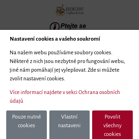
Nastavení cookies a vašeho soukromí
Na našem webu používáme soubory cookies.
Některé z nich jsou nezbytné pro fungování webu,
jiné nám pomáhají jej vylepšovat. Zde si můžete
zvolit nastavení cookies.
Více informací najdete v sekci Ochrana osobních
údajů
Zřizovatelem Městské knihovny v Milevsku je
Město Milevsko
Pouze nutné
Vlastní
Povolit
Ochrana osobních údajů
Cookies
cookies
nastaveni
všechny
2022
eclair
|
pagebuilder
cookies