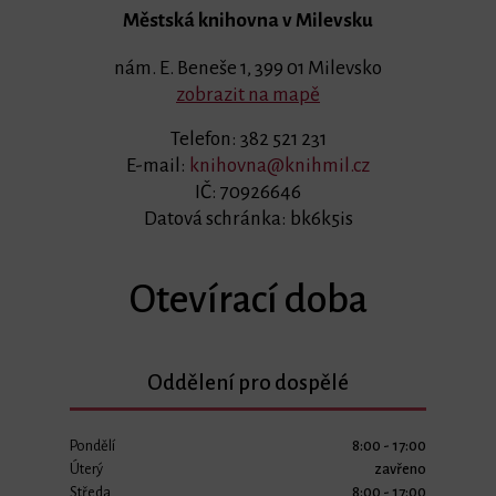
Městská knihovna v Milevsku
nám. E. Beneše 1, 399 01 Milevsko
zobrazit na mapě
Telefon: 382 521 231
E-mail:
knihovna@knihmil.cz
IČ: 70926646
Datová schránka: bk6k5is
Otevírací doba
Oddělení pro dospělé
Pondělí
8:00 - 17:00
Úterý
zavřeno
Středa
8:00 - 17:00