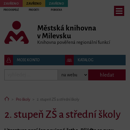
ZAVŘENO
ZAVŘENO
ZAVŘENO
PRO DOSPĚLÉ
PRO DĚTI
POBOČKA
Městská knihovna
bmenu
v Milevsku
bmenu
Knihovna pověřená regionální funkcí
bmenu
MOJE KONTO
KATALOG
bmenu
hledat
Home
Pro školy
2. stupeň ZŠ a střední školy
2. stupeň ZŠ a střední školy
bmenu