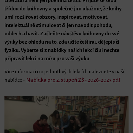
Literatura není jen povinná četba. Přijďte se svou
třídou do knihovny a společně jim ukažme, že knihy
bmenu
umí rozšiřovat obzory, inspirovat, motivovat,
intelektuálně stimulovat či jen navodit pohodu,
oddech a bavit. Začleňte návštěvu knihovny do své
výuky bez ohledu na to, zda učíte češtinu, dějepis či
fyziku. Vyberte si z nabídky našich lekcí či si nechte
připravit lekci na míru pro vaši výuku.
Více informací o o jednotlivých lekcích naleznete v naší
nabídce -
Nabídka pro 2. stupeň ZŠ - 2026-2027.pdf