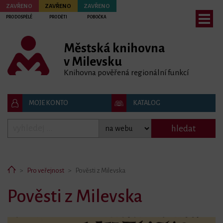
ZAVŘENO
ZAVŘENO
ZAVŘENO
PRO DOSPĚLÉ
PRO DĚTI
POBOČKA
Městská knihovna
bmenu
v Milevsku
bmenu
Knihovna pověřená regionální funkcí
bmenu
MOJE KONTO
KATALOG
hledat
Home
Pro veřejnost
Pověsti z Milevska
Pověsti z Milevska