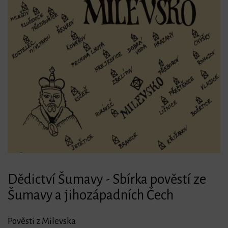
bmenu
Dědictví Šumavy - Sbírka pověstí ze
bmenu
Šumavy a jihozápadních Čech
bmenu
Pověsti z Milevska