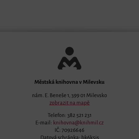
Městská knihovna v Milevsku
nám. E. Beneše 1, 399 01 Milevsko
zobrazit na mapě
Telefon: 382 521 231
E-mail:
knihovna@knihmil.cz
IČ: 70926646
Datová schránka: bk6k5is