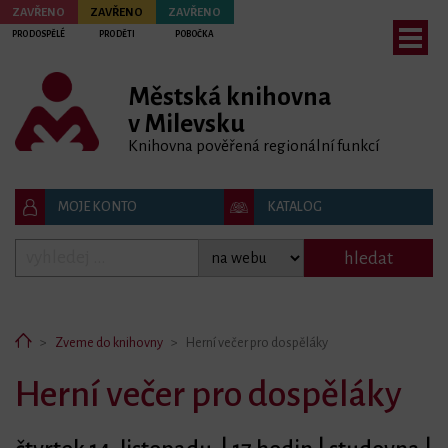
ZAVŘENO
ZAVŘENO
ZAVŘENO
PRO DOSPĚLÉ
PRO DĚTI
POBOČKA
Městská knihovna
bmenu
v Milevsku
bmenu
Knihovna pověřená regionální funkcí
bmenu
MOJE KONTO
KATALOG
bmenu
hledat
bmenu
bmenu
Home
Zveme do knihovny
Herní večer pro dospěláky
Herní večer pro dospěláky