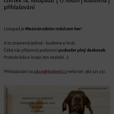
čtvrtek 14. listopadu | 17 hodin | studovna |
přihlašování
Listopad je
Mezinárodním měsícem her
!
A to znamená jediné - budeme si hrát.
Čeká nás příjemný podzimní
podvečer plný deskovek
.
Protože kdo si hraje, ten nezlobí. ;)
Přihlašování na
akce@knihmil.cz
nebo tel. 382 521 231.