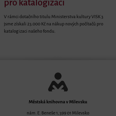
pro katalogizaci
V rámci dotačního titulu Ministerstva kultury VISK 3
bmenu
jsme získali 23.000 Kč na nákup nových počítačů pro
katalogizaci našeho fondu.
bmenu
bmenu
bmenu
bmenu
Městská knihovna v Milevsku
nám. E. Beneše 1, 399 01 Milevsko