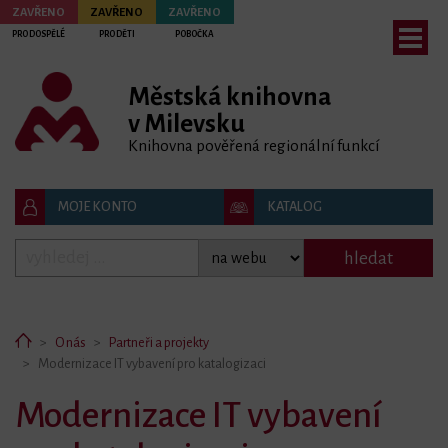
ZAVŘENO
ZAVŘENO
ZAVŘENO
PRO DOSPĚLÉ
PRO DĚTI
POBOČKA
Městská knihovna
bmenu
v Milevsku
Knihovna pověřená regionální funkcí
MOJE KONTO
KATALOG
hledat
Home
O nás
Partneři a projekty
Modernizace IT vybavení pro katalogizaci
Modernizace IT vybavení