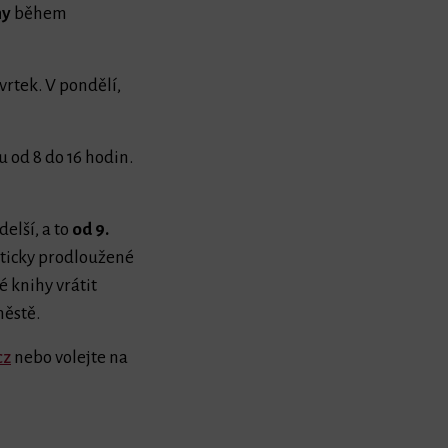
ny
během
vrtek. V pondělí,
u od 8 do 16 hodin.
elší, a to
od 9.
ticky prodloužené
é knihy vrátit
městě.
cz
nebo volejte na