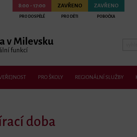
8:00 - 17:00
ZAVŘENO
ZAVŘENO
PRO DOSPĚLÉ
PRO DĚTI
POBOČKA
a v Milevsku
lní funkcí
VEŘEJNOST
PRO ŠKOLY
REGIONÁLNÍ SLUŽBY
írací doba