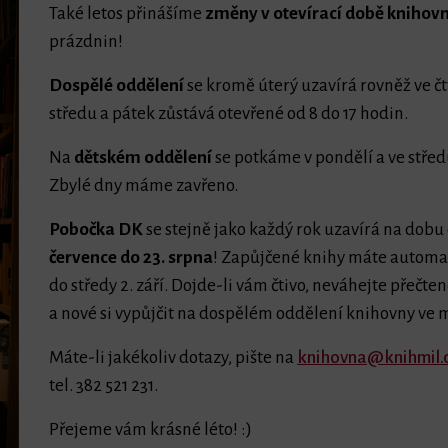
Také letos přinášíme
změny v otevírací době knihov
prázdnin!
Dospělé oddělení
se kromě úterý uzavírá rovněž ve čt
středu a pátek zůstává otevřené od 8 do 17 hodin.
Na
dětském oddělení
se potkáme v pondělí a ve střed
Zbylé dny máme zavřeno.
Pobočka DK
se stejně jako každý rok uzavírá na dobu d
července do 23. srpna
! Zapůjčené knihy máte automa
do středy 2. září. Dojde-li vám čtivo, neváhejte přečten
a nové si vypůjčit na dospělém oddělení knihovny ve 
Máte-li jakékoliv dotazy, pište na
knihovna@knihmil.
tel. 382 521 231.
Přejeme vám krásné léto! :)