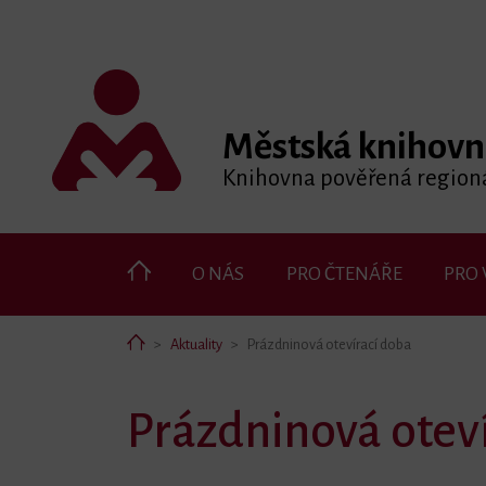
Městská knihovn
Knihovna pověřená regioná
O NÁS
PRO ČTENÁŘE
PRO 
Home
Aktuality
Prázdninová otevírací doba
Prázdninová otev